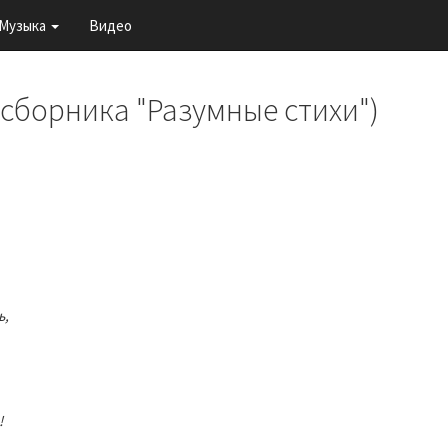
Музыка
Видео
 сборника "Разумные стихи")
ь,
!