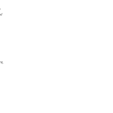
ы
и!
е,