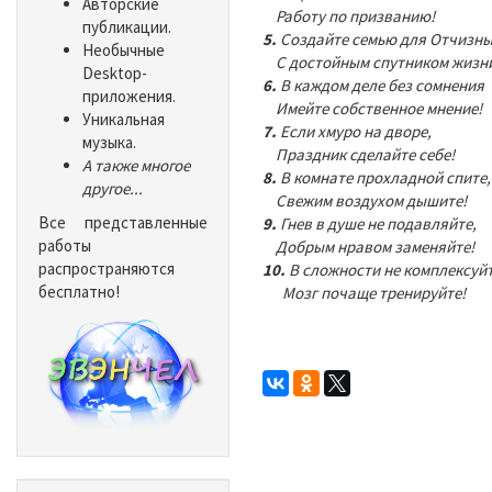
Авторские
Работу по призванию!
публикации.
5.
Создайте семью для Отчизн
Необычные
С достойным спутником жизн
Desktop-
6.
В каждом деле без сомнения
приложения.
Имейте собственное мнение!
Уникальная
7.
Если хмуро на дворе,
музыка.
Праздник сделайте себе!
А также многое
8.
В комнате прохладной спите,
другое...
Свежим воздухом дышите!
Все представленные
9.
Гнев в душе не подавляйте,
работы
Добрым нравом заменяйте!
распространяются
10.
В сложности не комплексуйт
бесплатно!
Мозг почаще тренируйте!