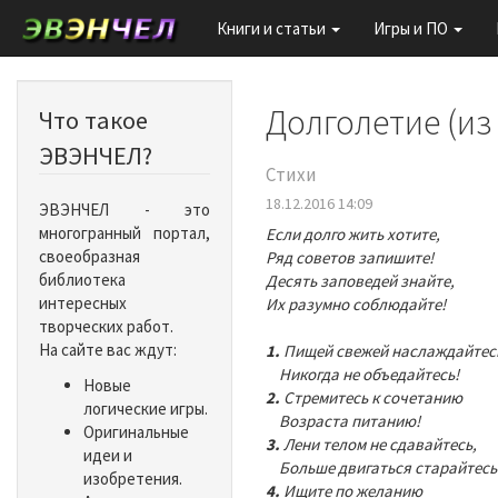
Книги и статьи
Игры и ПО
Долголетие (из
Что такое
ЭВЭНЧЕЛ?
Стихи
18.12.2016 14:09
ЭВЭНЧЕЛ - это
многогранный портал,
Если долго жить хотите,
своеобразная
Ряд советов запишите!
библиотека
Десять заповедей знайте,
интересных
Их разумно соблюдайте!
творческих работ.
На сайте вас ждут:
1.
Пищей свежей наслаждайтес
Никогда не объедайтесь!
Новые
2.
Стремитесь к сочетанию
логические игры.
Возраста питанию!
Оригинальные
3.
Лени телом не сдавайтесь,
идеи и
Больше двигаться старайтесь
изобретения.
4.
Ищите по желанию