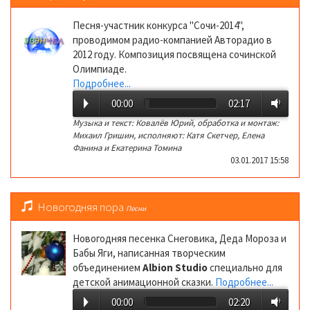
Песня-участник конкурса "Сочи-2014",
проводимом радио-компанией Авторадио в
2012 году. Композиция посвящена сочинской
Олимпиаде.
Подробнее...
00:00
02:17
Музыка и текст: Ковалёв Юрий, обработка и монтаж:
Михаил Гришин, исполняют: Катя Скетчер, Елена
Фанина и Екатерина Томина
03.01.2017 15:58
Новогодняя пора
Песни
Новогодняя песенка Снеговика, Деда Мороза и
Бабы Яги, написанная творческим
объединением
Albion Studio
специально для
детской анимационной сказки.
Подробнее...
00:00
02:20