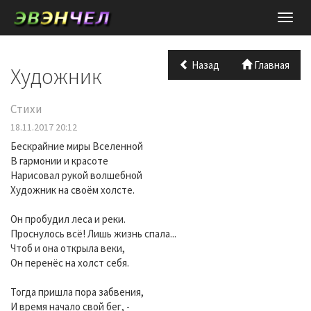
Нави
Назад
Главная
Художник
Стихи
18.11.2017 20:12
Бескрайние миры Вселенной
В гармонии и красоте
Нарисовал рукой волшебной
Художник на своём холсте.
Он пробудил леса и реки.
Проснулось всё! Лишь жизнь спала...
Чтоб и она открыла веки,
Он перенёс на холст себя.
Тогда пришла пора забвения,
И время начало свой бег, -