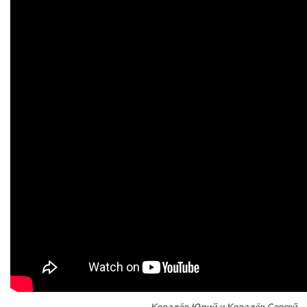
Ковалёв Юрий и Ковалёв Сергей